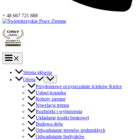
+ 48 667 721 888
Strona główna
Oferta
Przydomowe oczyszczalnie ścieków Kielce
Usługi koparką
Roboty ziemne
Niwelacja terenu
Rozbiórki i wyburzenia
Układanie kostki brukowej
Budowa dróg
Odwadnianie terenów podmokłych
Odwadnianie budynków