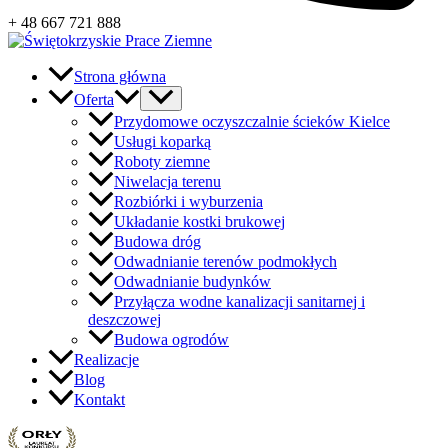
+ 48 667 721 888
Strona główna
Oferta
Przydomowe oczyszczalnie ścieków Kielce
Usługi koparką
Roboty ziemne
Niwelacja terenu
Rozbiórki i wyburzenia
Układanie kostki brukowej
Budowa dróg
Odwadnianie terenów podmokłych
Odwadnianie budynków
Przyłącza wodne kanalizacji sanitarnej i
deszczowej
Budowa ogrodów
Realizacje
Blog
Kontakt